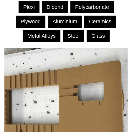
Plexi
Dibond
Polycarbonate
Plywood
Aluminium
Ceramics
Metal Alloys
Steel
Glass